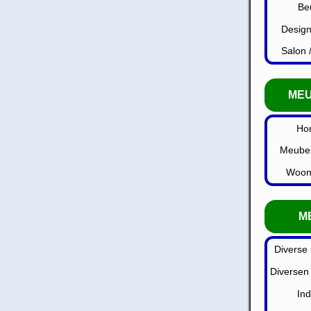
Be
Design
Salon 
ME
Ho
Meubel
Woonb
M
Diverse
Diversen 
Ind