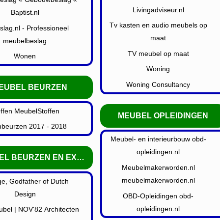
Livingadviseur.nl
Baptist.nl
Tv kasten en audio meubels op
slag.nl - Professioneel
maat
meubelbeslag
TV meubel op maat
Wonen
Woning
Woning Consultancy
EUBEL BEURZEN
offen MeubelStoffen
MEUBEL OPLEIDINGEN
beurzen 2017 - 2018
Meubel- en interieurbouw obd-
opleidingen.nl
L BEURZEN EN EXPOSITIES
Meubelmakerworden.nl
meubelmakerworden.nl
ge, Godfather of Dutch
Design
OBD-Opleidingen obd-
opleidingen.nl
bel | NOV'82 Architecten