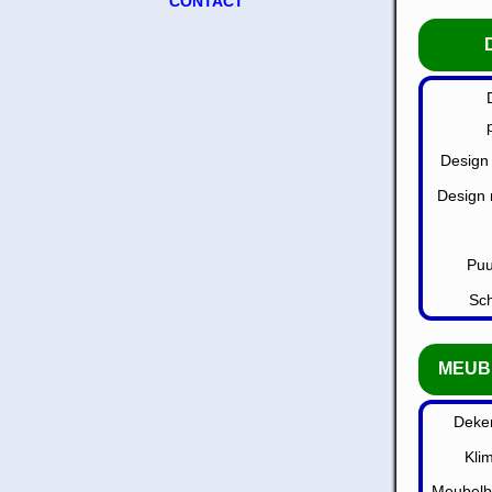
CONTACT
Design
Design
Puu
Sch
MEUB
Deken
Klim
Meubelb