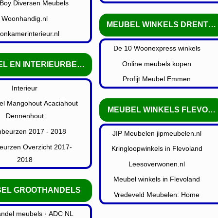
-Boy Diversen Meubels
Woonhandig.nl
MEUBEL WINKELS DRENTH
nkamerinterieur.nl
De 10 Woonexpress winkels
Online meubels kopen
L EN INTERIEURBEURZEN
Profijt Meubel Emmen
Interieur
l Mangohout Acaciahout
MEUBEL WINKELS FLEVOL
Dennenhout
beurzen 2017 - 2018
JIP Meubelen jipmeubelen.nl
urzen Overzicht 2017-
Kringloopwinkels in Flevoland
2018
Leesoverwonen.nl
Meubel winkels in Flevoland
EL GROOTHANDELS
Vredeveld Meubelen: Home
andel meubels · ADC NL