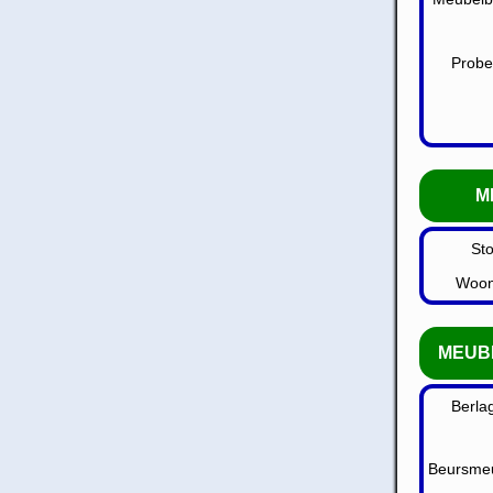
Probe
M
St
Woon
MEUBE
Berla
Beursmeu