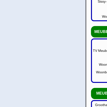
Sissy
Woo
MEUBE
TV Meube
Woon
Woonbe
MEUB
Grooth