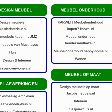
DESIGN MEUBEL
MEUBEL ONDERHOUD
Design meubelen
KARWEI | Meubelonderhoud
plaisierinterieur.nl
kopen? karwei.nl
 meubels kopen | LUMZ
Meubel onderhoud
hendersandhazel.nl
 meubels van Musthaves
Meubelonderhoud happy-home.nl
Huis
Wonen
r Design & Interieur
rijvenoverwonen.nl
MEUBEL OP MAAT
EL AFWERKING EN BESLAG
Design meubels op maat -
Jacobsmeubels.nl
kistbeslag Archieven
Interieur
aatvriendelijkhuis.nl
Kiesjouwhuis.nl
eslag « Gebouwbeslag «